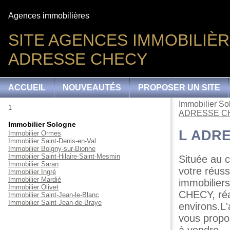
Agences immobilières
SITE AGENCES IMMOBILIÈRE
ADRESSE CHECY
ACCUEIL
NOUVEAUTÉS
PROPOSER UN SITE
Immobilier So
1
ADRESSE C
Immobilier Sologne
L ADR
Immobilier Ormes
Immobilier Saint-Denis-en-Val
Immobilier Boigny-sur-Bionne
Immobilier Saint-Hilaire-Saint-Mesmin
Située au 
Immobilier Saran
votre réuss
Immobilier Ingré
Immobilier Mardié
immobilier
Immobilier Olivet
CHECY, réa
Immobilier Saint-Jean-le-Blanc
Immobilier Saint-Jean-de-Braye
environs.L
vous propo