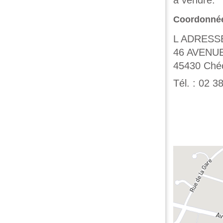
à vendre.
Coordonné
L ADRESS
46 AVENU
45430
Ché
Tél. :
02 38